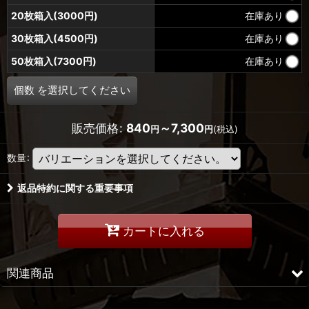
形を表しました。
20枚箱入(3000円)
在庫あり
アーモンドプードルとピーナツバターの組み合わせが絶妙で、クッ
キーのようなサックリとした歯ごたえです。
30枚箱入(4500円)
在庫あり
珈琲、紅茶、ウーロン茶、日本茶との相性も抜群です。
50枚箱入(7300円)
在庫あり
特定原材料：小麦・卵・乳・落花生
個数
を選択してください
箱入： 6枚・10枚・20枚・30枚・50枚 箱入
賞味期限： 60日間
販売価格
:
840
～7,300
円
円
(税込)
販売時期： 通年
お届け日： ご指定が無い場合、受注確認日より3日〜1週間
数量
:
配送： 常温
サービス： のし体裁、手さげ袋（注文時にご指定ください）
返品特約に関する重要事項
※６枚入りサービス箱は紙の手提げ袋はお付けする事ができませ
カートに入れる
ん。
ビニール袋の小または大をお選び下さい。
関連商品