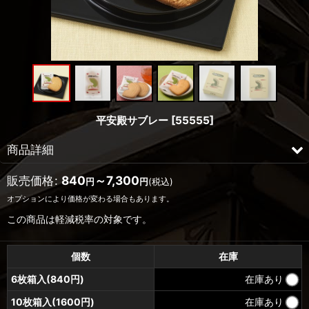
平安殿サブレー
[
55555
]
商品詳細
本商品はサブレーというお菓子の特性上と、美味しさと食感を最大
販売価格
:
840
～7,300
円
円
(税込)
限引き出すために割れやすくなっております。
オプションにより価格が変わる場合もあります。
厳重に梱包し発送致しておりますが、配送の際にどうしても割れが
この商品は軽減税率の対象です。
生じる事が
多くございます、ご了承くださいませ。
個数
在庫
当店独自の風味を持った、フランス乾燥洋菓子の一種「サブレー」
6枚箱入(840円)
在庫あり
です。
平安宮の屋上にあげられていた鴟尾の俤を偲ぶ為に古い時代の鴟尾
10枚箱入(1600円)
在庫あり