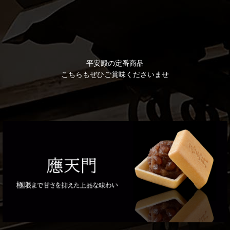
平安殿の定番商品
こちらもぜひご賞味くださいませ
平安饅頭
そすいもち
900
～9,350
1,180
～9,350
円
円
円
円
(税込)
(税込)