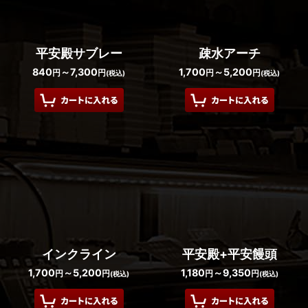
平安殿サブレー
疎水アーチ
840
～7,300
1,700
～5,200
円
円
円
円
(税込)
(税込)
インクライン
平安殿+平安饅頭
1,700
～5,200
1,180
～9,350
円
円
円
円
(税込)
(税込)