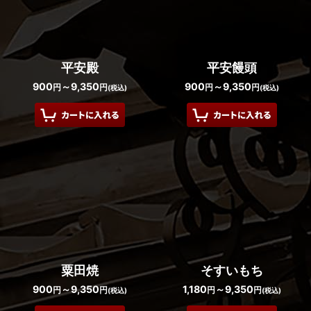
平安殿
平安饅頭
900
～9,350
900
～9,350
円
円
円
円
(税込)
(税込)
粟田焼
そすいもち
900
～9,350
1,180
～9,350
円
円
円
円
(税込)
(税込)