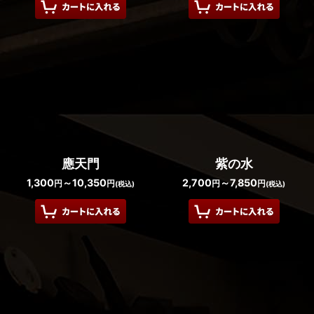
應天門
紫の水
1,300
～10,350
2,700
～7,850
円
円
円
円
(税込)
(税込)