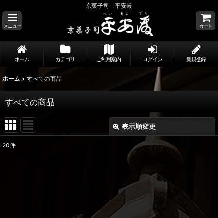
京菓子司 平安殿
メニュー
カート
ホーム
カテゴリ
ご利用案内
ログイン
新規登録
ホーム
>
すべての商品
すべての商品
表示順変更
閉じる
20
件
表示数
:
並び順
:
絞り込む