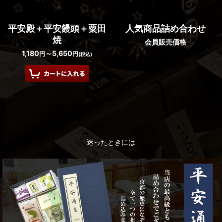
平安殿＋平安饅頭＋粟田
人気商品詰め合わせ
焼
会員販売価格
1,180
～5,650
円
円
(税込)
迷ったときには