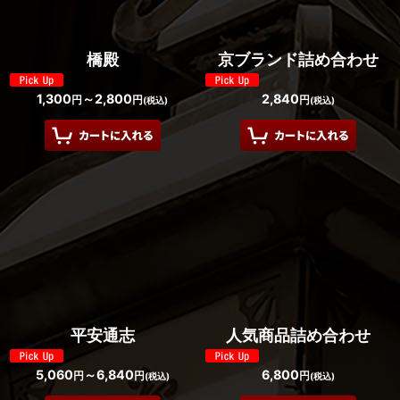
橋殿
京ブランド詰め合わせ
1,300
～2,800
2,840
円
円
円
(税込)
(税込)
平安通志
人気商品詰め合わせ
5,060
～6,840
6,800
円
円
円
(税込)
(税込)