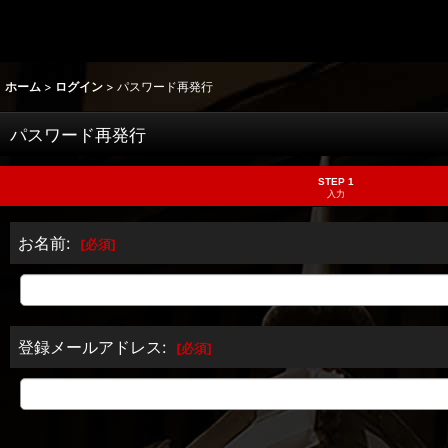
ホーム
>
ログイン
>
パスワード再発行
パスワード再発行
STEP 1
入力
お名前
:
[
必須
]
登録メールアドレス
:
[
必須
]